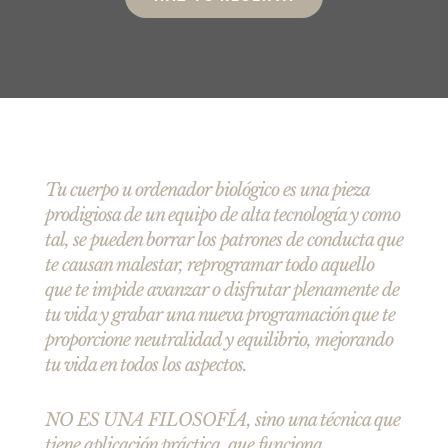
Tu cuerpo u ordenador biológico es una pieza
prodigiosa de un equipo de alta tecnología y como
tal, se pueden borrar los patrones de conducta que
te causan malestar, reprogramar todo aquello
que te impide avanzar o disfrutar plenamente de
tu vida y grabar una nueva programación que te
proporcione neutralidad y equilibrio, mejorando
tu vida en todos los aspectos.
NO ES UNA FILOSOFÍA, sino una técnica que
tiene aplicación práctica, que funciona